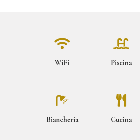


WiFi
Piscina


Biancheria
Cucina