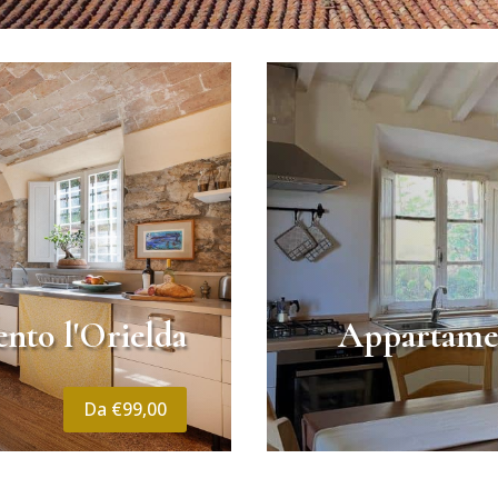
nto l'Orielda
Appartamen
Da €99,00